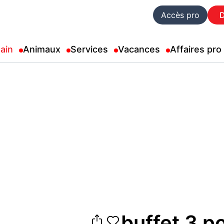
Accès pro
ain
Animaux
Services
Vacances
Affaires pro
buffet 3 po