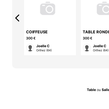
arrow_back_ios
COIFFEUSE
TABLE RONDE
300 €
300 €
Joelle C
Joelle C
Orthez (64)
Orthez (64)
Table
ou
Sall