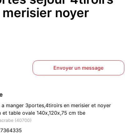
n merisier noyer
Envoyer un message
ce
e a manger 3portes,4tiroirs en merisier et noyer
et table ovale 140x,120x,75 cm tbe
Lacrabe (40700)
77364335