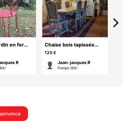
arrow_forward_ios
rdin en fer
Chaise bois tapissée
Chaise 
motif floral
120 €
100 €
acques R
Jean-jacques R
jea
64)
Pomps (64)
Lamo
 annonce