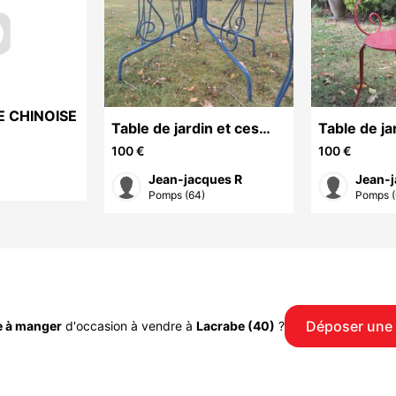
 CHINOISE
Table de jardin et ces
Table de ja
chaises
forgé
100 €
100 €
Jean-jacques R
Jean-j
Pomps (64)
Pomps (
Déposer une
e à manger
d'occasion à vendre à
Lacrabe (40)
?