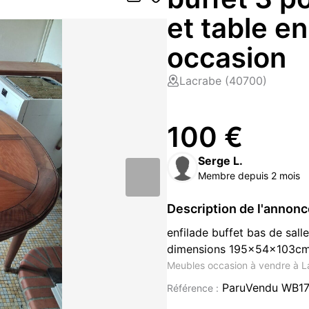
et table e
occasion
Lacrabe (40700)
100 €
Serge L.
Membre depuis 2 mois
Description de l'annon
enfilade buffet bas de sall
dimensions 195x54x103cm 
Meubles occasion à vendre à 
ParuVendu WB1
Référence :