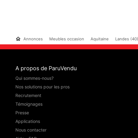
Annonces
Meubles occasion
Aquitaine
Landes (40
A propos de ParuVendu
Qui sommes-nous?
Nos solutions pour les pros
Recrutement
Témoignages
Presse
Applications
Nous contacter