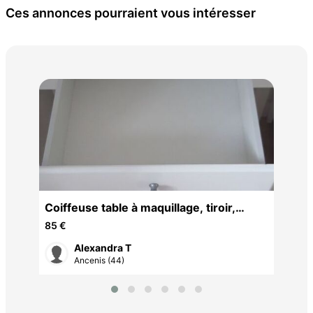
Ces annonces pourraient vous intéresser
Meu
65 
Coiffeuse table à maquillage, tiroir,
miroir avec siège
85 €
Alexandra T
Ancenis (44)