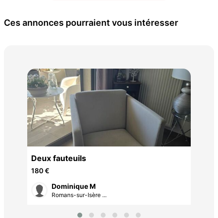
Ces annonces pourraient vous intéresser
: m
mai
150
Deux fauteuils
180 €
Dominique M
Romans-sur-Isère ...