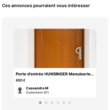
Ces annonces pourraient vous intéresser
Ens
mét
650
Porte d'entrée HUNSINGER Menuiserie
Alsacienne
600 €
Cassandra M
Duttlenheim (67)