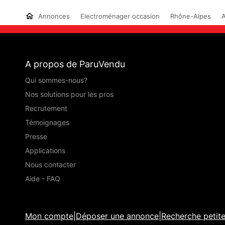
Annonces
Electroménager occasion
Rhône-Alpes
A
A propos de ParuVendu
Qui sommes-nous?
Nos solutions pour les pros
Recrutement
Témoignages
Presse
Applications
Nous contacter
Aide - FAQ
Mon compte
|
Déposer une annonce
|
Recherche petit