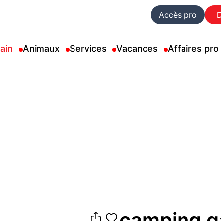
Accès pro
ain
Animaux
Services
Vacances
Affaires pro
camping g