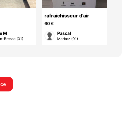
rafraichisseur d'air
Cireuse
Hoover "Shampoo
60 €
48 €
Polisher
e M
Pascal
Edi
n-Bresse (01)
Marboz (01)
Géov
nce