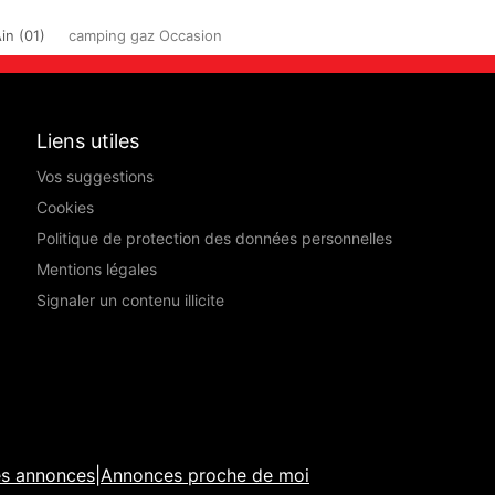
in (01)
camping gaz Occasion
Liens utiles
Vos suggestions
Cookies
Politique de protection des données personnelles
Mentions légales
Signaler un contenu illicite
es annonces
|
Annonces proche de moi