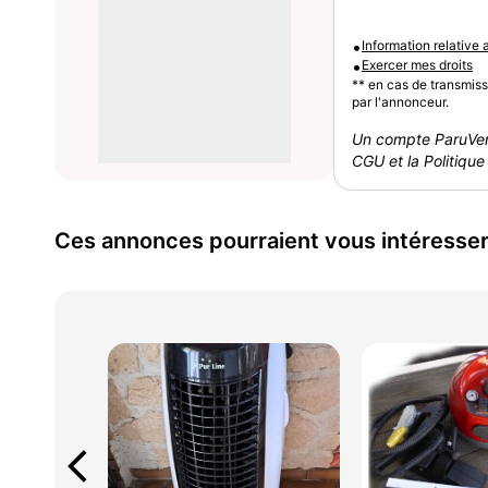
•
Information relative
•
Exercer mes droits
** en cas de transmis
par l'annonceur.
Un compte ParuVen
CGU et la Politique 
Ces annonces pourraient vous intéresse
arrow_back_ios