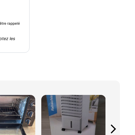
être rappelé
ptez les
arrow_forward_ios