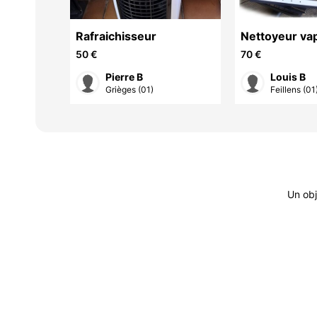
ouineuse
Rafraichisseur
Nettoyeur va
50 €
70 €
Pierre B
Louis B
1)
Grièges (01)
Feillens (01
Un obj