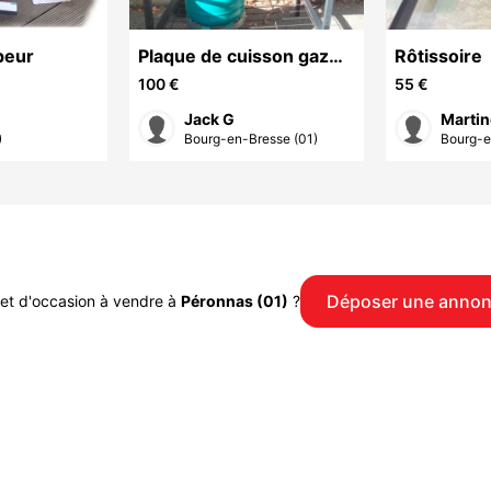
peur
Plaque de cuisson gaz
Rôtissoire
sur chariot
100 €
55 €
Jack G
Martin
)
Bourg-en-Bresse (01)
Bourg-e
Déposer une anno
et d'occasion à vendre à
Péronnas (01)
?