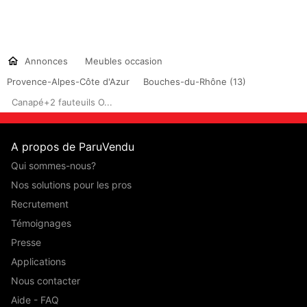
Annonces
Meubles occasion
Provence-Alpes-Côte d'Azur
Bouches-du-Rhône (13)
Canapé+2 fauteuils O...
A propos de ParuVendu
Qui sommes-nous?
Nos solutions pour les pros
Recrutement
Témoignages
Presse
Applications
Nous contacter
Aide - FAQ