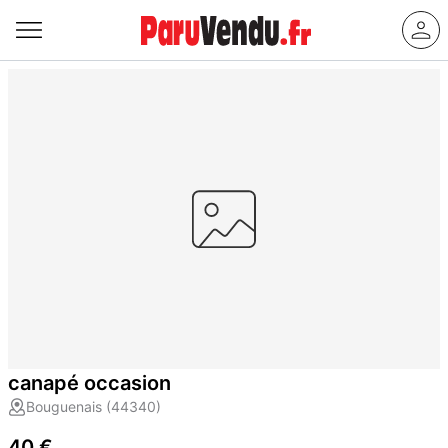
canapé occasion
Bouguenais (44340)
40 €