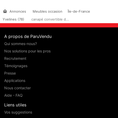
Annonces
Meubles occasion
Île-de-France
Yvelines (78)
canapé convertible d...
A propos de ParuVendu
Qui sommes-nous?
Nos solutions pour les pros
Recrutement
Témoignages
Presse
Applications
Nous contacter
Aide - FAQ
Liens utiles
Vos suggestions