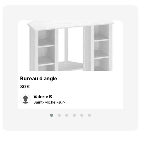
Can
200
Bureau d angle
30 €
Valerie B
Saint-Michel-sur-...