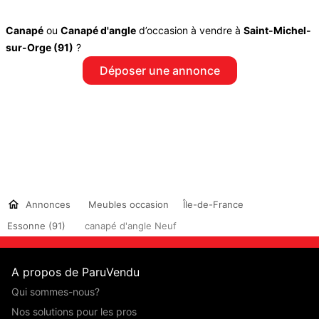
Canapé
ou
Canapé d'angle
d’occasion à vendre à
Saint-Michel-
sur-Orge (91)
?
Déposer une annonce
Annonces
Meubles occasion
Île-de-France
Essonne (91)
canapé d'angle Neuf
A propos de ParuVendu
Qui sommes-nous?
Nos solutions pour les pros