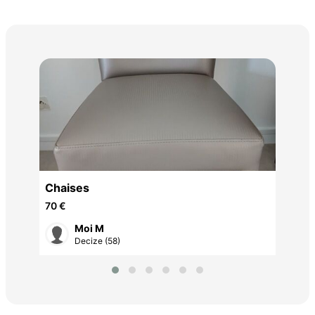
Tab
70 
f
Chaises
70 €
Moi M
Decize (58)