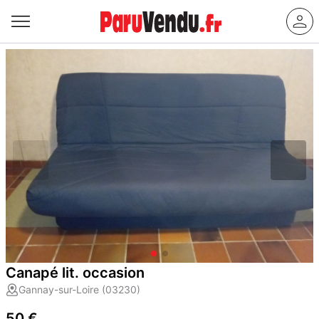
Canapé lit. occasion
Gannay-sur-Loire (03230)
50 €