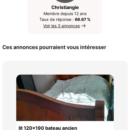
Christiangie
Membre depuis 12 ans
Taux de réponse :
66.67 %
Voir les 3 annonces
Ces annonces pourraient vous intéresser
co
70 
lit 120x190 bateau ancien