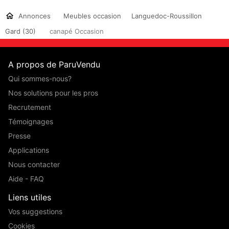
Annonces
Meubles occasion
Languedoc-Roussillon
Gard (30)
canapé Occasion
A propos de ParuVendu
Qui sommes-nous?
Nos solutions pour les pros
Recrutement
Témoignages
Presse
Applications
Nous contacter
Aide - FAQ
Liens utiles
Vos suggestions
Cookies