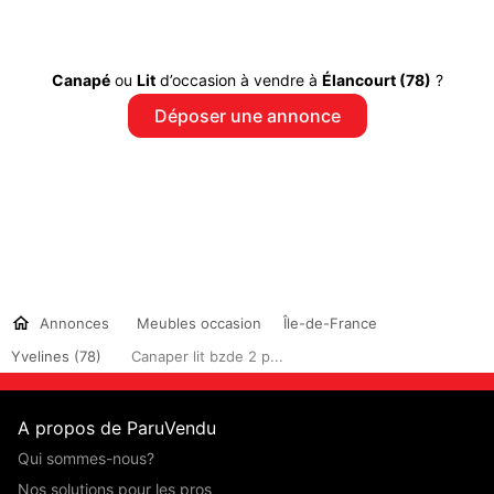
Canapé
ou
Lit
d’occasion à vendre à
Élancourt (78)
?
Déposer une annonce
Annonces
Meubles occasion
Île-de-France
Yvelines (78)
Canaper lit bzde 2 p...
A propos de ParuVendu
Qui sommes-nous?
Nos solutions pour les pros