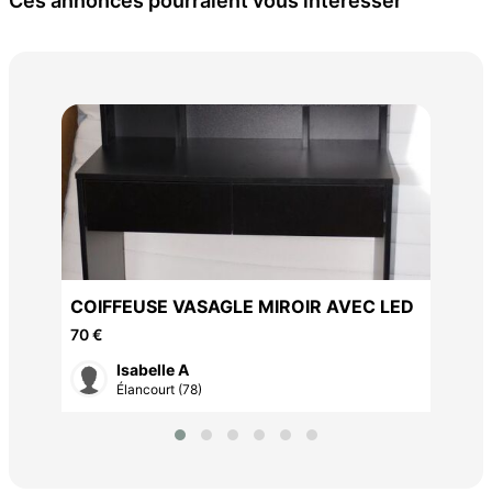
Ces annonces pourraient vous intéresser
CO
28 
COIFFEUSE VASAGLE MIROIR AVEC LED
70 €
Isabelle A
Élancourt (78)