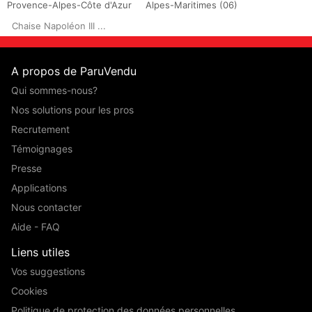
Provence-Alpes-Côte d'Azur
Alpes-Maritimes (06)
Chaise Napoléon III ...
A propos de ParuVendu
Qui sommes-nous?
Nos solutions pour les pros
Recrutement
Témoignages
Presse
Applications
Nous contacter
Aide - FAQ
Liens utiles
Vos suggestions
Cookies
Politique de protection des données personnelles