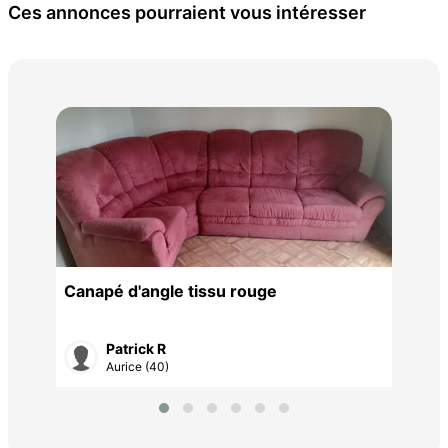
Ces annonces pourraient vous intéresser
bur
50 
Canapé d'angle tissu rouge
Patrick R
Aurice (40)