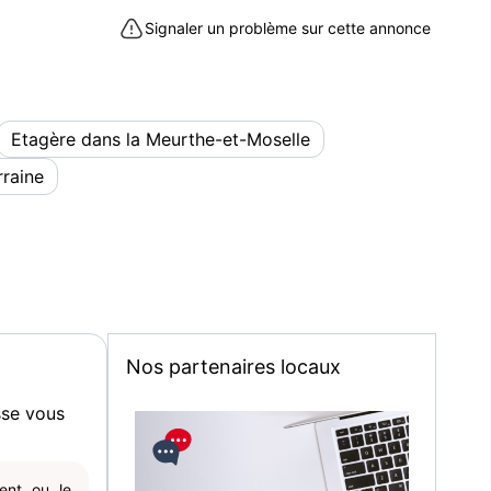
(pas d envoi).
Signaler un problème sur cette annonce
Laxou (54520)
Etagère dans la Meurthe-et-Moselle
rraine
Nos partenaires locaux
sse vous
gent ou le