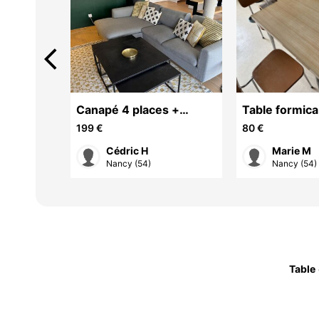
arrow_back_ios
tyle louis XVI
Canapé 4 places +
Table formica
Méridienne en bon état
extensible av
199 €
80 €
chaises
Cédric H
Marie M
Nancy (54)
Nancy (54)
Table