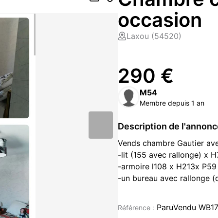
occasion
Laxou (54520)
290 €
M54
Membre depuis 1 an
Description de l'annon
Vends chambre Gautier ave
-lit (155 avec rallonge) x 
-armoire l108 x H213x P59 
-un bureau avec rallonge (q
-une table de chevet avec d
Vendue démontée sauf le bu
ParuVendu WB1
Référence :
Payable en espèces ou en p