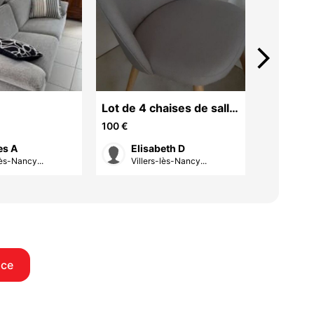
arrow_forward_ios
Lot de 4 chaises de salle
à manger
100 €
250 €
es A
Elisabeth D
cha
lès-Nancy...
Villers-lès-Nancy...
Nanc
nce