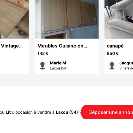
 Vintage
Meubles Cuisine en
canapé
ec ses 3
plaqué Formica en très
142 €
850 €
bon état
Marie M
Jacqu
Laxou (54)
Villers-
Déposer une anno
ou
Lit
d'occasion à vendre à
Laxou (54)
?