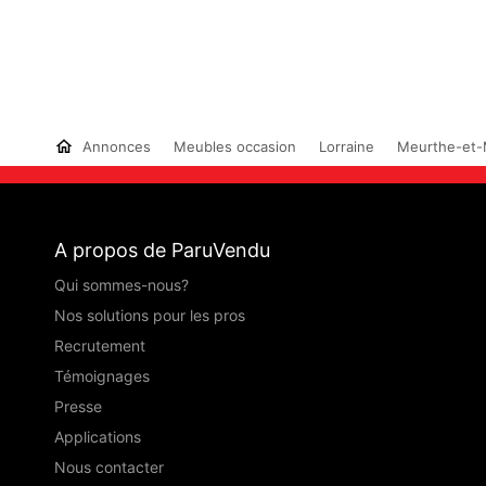
Annonces
Meubles occasion
Lorraine
Meurthe-et-
A propos de ParuVendu
Qui sommes-nous?
Nos solutions pour les pros
Recrutement
Témoignages
Presse
Applications
Nous contacter