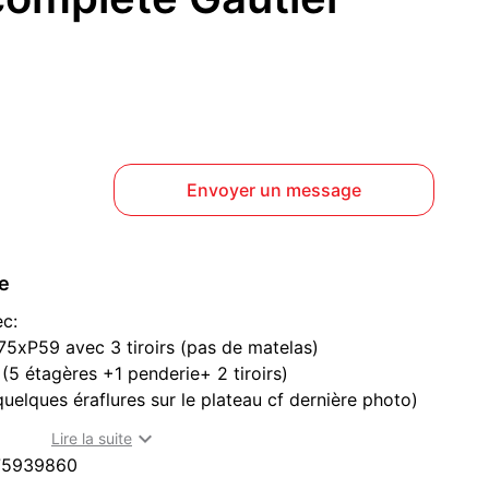
Envoyer un message
ce
c:
H75xP59 avec 3 tiroirs (pas de matelas)
(5 étagères +1 penderie+ 2 tiroirs)
uelques éraflures sur le plateau cf dernière photo)
eux tiroirs

Lire la suite
reau et le bas de l'armoire.
75939860
ayant en ligne sur paru vendu.