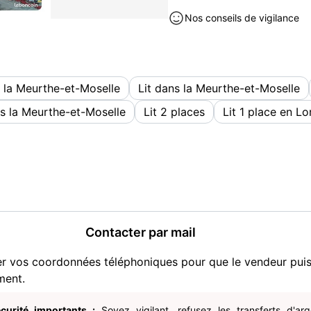
À venir chercher sur place 
Nos conseils de vigilance
Meubles occasion à vendre à 
 la Meurthe-et-Moselle
Lit dans la Meurthe-et-Moselle
s la Meurthe-et-Moselle
Lit 2 places
Lit 1 place en Lo
Contacter par mail
er vos coordonnées téléphoniques pour que le vendeur pui
ment.
curité importants :
Soyez vigilant, refusez les transferts d'ar