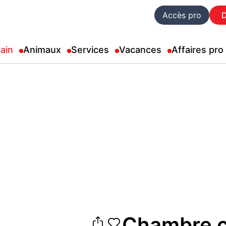
Accès pro
ain
Animaux
Services
Vacances
Affaires pro
Chambre c