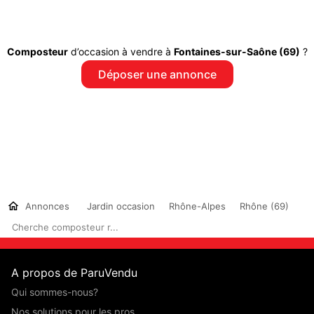
Composteur
d’occasion à vendre à
Fontaines-sur-Saône (69)
?
Déposer une annonce
Annonces
Jardin occasion
Rhône-Alpes
Rhône (69)
Cherche composteur r...
A propos de ParuVendu
Qui sommes-nous?
Nos solutions pour les pros