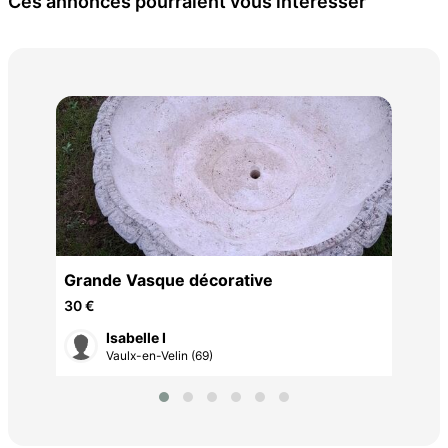
Ces annonces pourraient vous intéresser
Bai
30 
Grande Vasque décorative
30 €
Isabelle I
Vaulx-en-Velin (69)