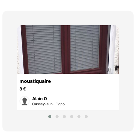
Poi
de 
5 €
moustiquaire
8 €
Alain O
Cussey-sur-l'Ogno...