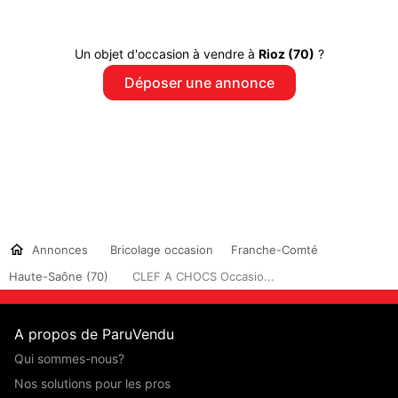
Un objet d'occasion à vendre à
Rioz (70)
?
Déposer une annonce
Annonces
Bricolage occasion
Franche-Comté
Haute-Saône (70)
CLEF A CHOCS Occasio...
A propos de ParuVendu
Qui sommes-nous?
Nos solutions pour les pros