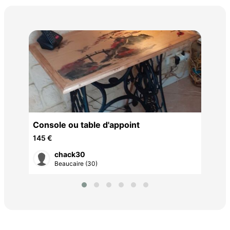
Tab
1 2
Console ou table d'appoint
145 €
chack30
Beaucaire (30)