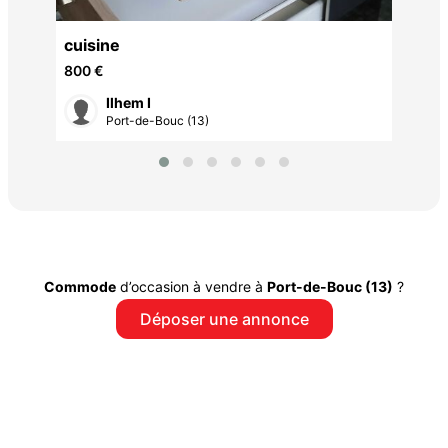
AINS
cuisine
800 €
Ilhem I
Port-de-Bouc (13)
Commode
d’occasion à vendre à
Port-de-Bouc (13)
?
Déposer une annonce