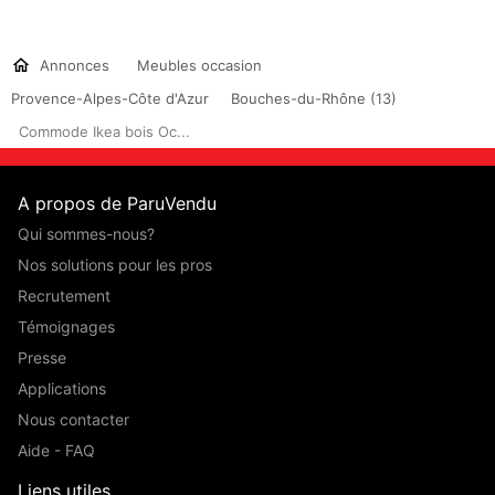
Annonces
Meubles occasion
Provence-Alpes-Côte d'Azur
Bouches-du-Rhône (13)
Commode Ikea bois Oc...
A propos de ParuVendu
Qui sommes-nous?
Nos solutions pour les pros
Recrutement
Témoignages
Presse
Applications
Nous contacter
Aide - FAQ
Liens utiles