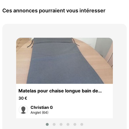
Ces annonces pourraient vous intéresser
Ton
1 6
Matelas pour chaise longue bain de
soleil
30 €
Christian G
Anglet (64)