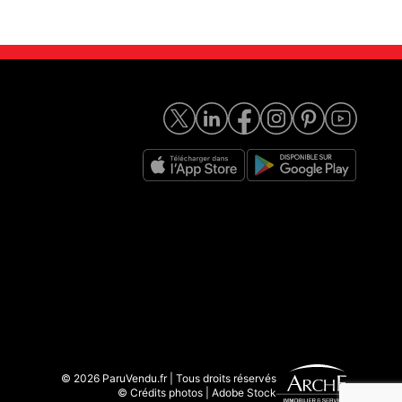
© 2026 ParuVendu.fr | Tous droits réservés
© Crédits photos | Adobe Stock