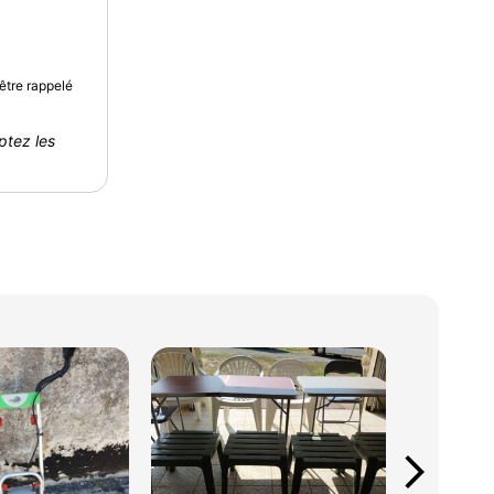
être rappelé
ptez les
arrow_forward_ios