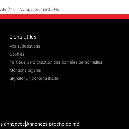
ude (11)
Composteur jardin Ne...
Liens utiles
Vos suggestions
Cookies
Politique de protection des données personnelles
Mentions légales
Signaler un contenu illicite
es annonces
|
Annonces proche de moi