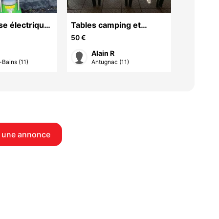
Cartons
e électrique.
Tables camping et
déména
at.
chaises
50 €
Luc
Alain R
Belv
-Bains (11)
Antugnac (11)
 une annonce