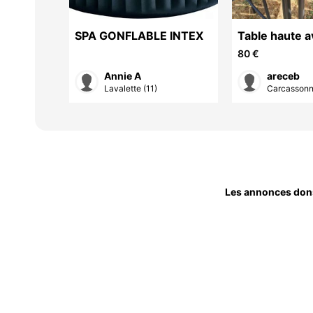
SPA GONFLABLE INTEX
Table haute a
hautes
80 €
Annie A
areceb
ès ...
Lavalette (11)
Carcassonn
Les annonces don