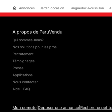
Annonces
Jardin occasion
Languedoc-Roussillon
A
A propos de ParuVendu
Qui sommes-nous?
Nos solutions pour les pros
Recrutement
Témoignages
Presse
Applications
Nous contacter
Aide - FAQ
Mon compte
|
Déposer une annonce
|
Recherche petit