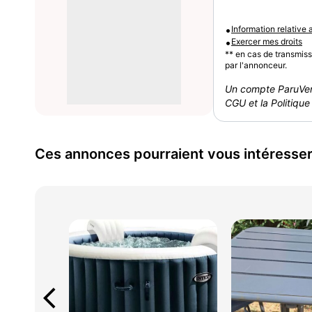
•
Information relative
•
Exercer mes droits
** en cas de transmis
par l'annonceur.
Un compte ParuVen
CGU et la Politique 
Ces annonces pourraient vous intéresse
arrow_back_ios