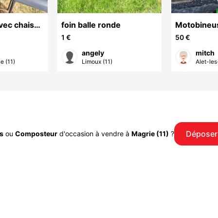
vec chaises
foin balle ronde
Motobineus
très bon ét
1 €
50 €
angely
mitch
e (11)
Limoux (11)
Alet-les
Déposer
s
ou
Composteur
d'occasion à vendre à
Magrie (11)
?