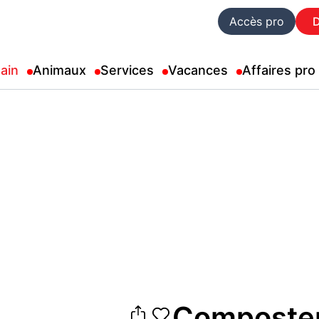
Accès pro
ain
Animaux
Services
Vacances
Affaires pro
Composteu