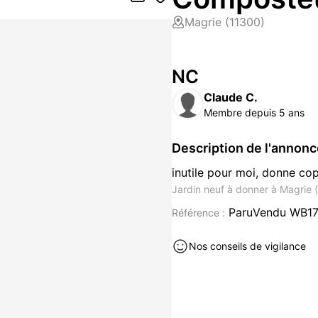
Magrie (11300)
NC
Claude C.
Membre depuis 5 ans
Description de l'annon
inutile pour moi, donne cop
Jardin neuf à donner à Magrie 
ParuVendu WB1
Référence :
Nos conseils de vigilance