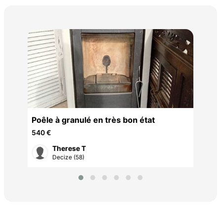
TUI
5 €
Poêle à granulé en très bon état
540 €
Therese T
Decize (58)