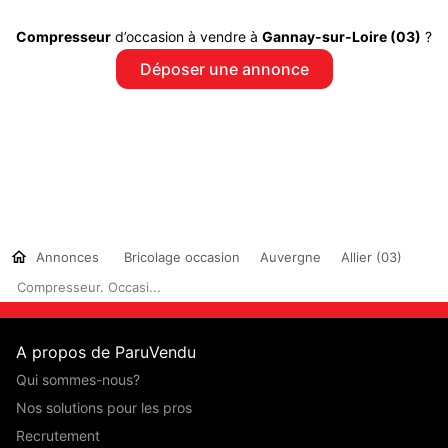
Compresseur
d’occasion à vendre à
Gannay-sur-Loire (03)
?
Déposer une annonce
Annonces
Bricolage occasion
Auvergne
Allier (03)
Compresseur. Occasi...
A propos de ParuVendu
Qui sommes-nous?
Nos solutions pour les pros
Recrutement