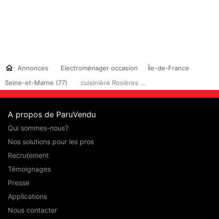
Annonces
Electroménager occasion
Île-de-France
Seine-et-Marne (77)
cuisinière Rosières ...
A propos de ParuVendu
Qui sommes-nous?
Nos solutions pour les pros
Recrutement
Témoignages
Presse
Applications
Nous contacter