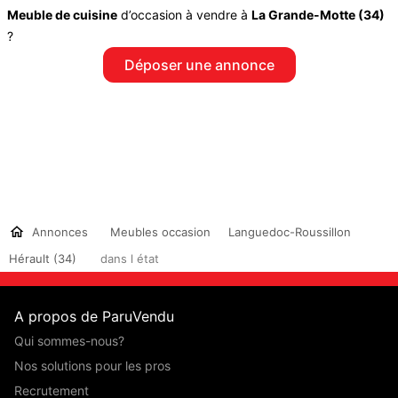
Meuble de cuisine
d’occasion à vendre à
La Grande-Motte (34)
?
Déposer une annonce
Annonces
Meubles occasion
Languedoc-Roussillon
Hérault (34)
dans l état
A propos de ParuVendu
Qui sommes-nous?
Nos solutions pour les pros
Recrutement