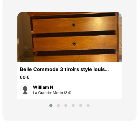
EL
125
Belle Commode 3 tiroirs style louis
Philippe
60 €
William N
La Grande-Motte (34)