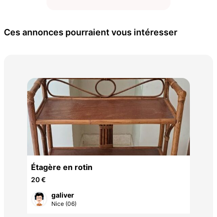
Ces annonces pourraient vous intéresser
Cha
10 
ec
Étagère en rotin
20 €
galiver
Nice (06)