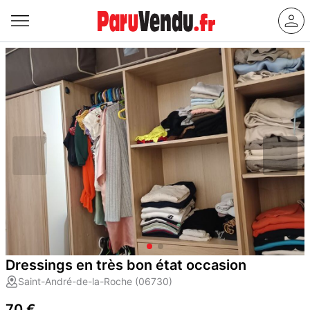
Dressings en très bon état occasion
Saint-André-de-la-Roche (06730)
70 €