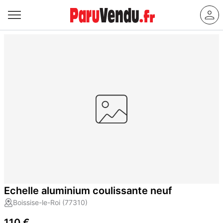
Echelle aluminium coulissante neuf
Boissise-le-Roi (77310)
110 €