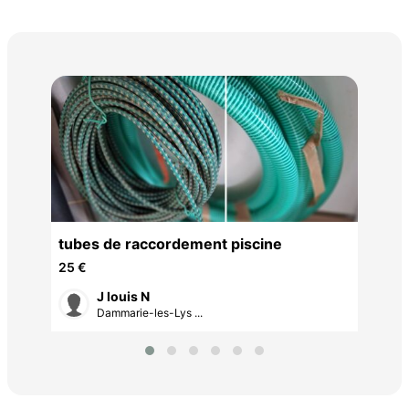
Mac
Pro
5 0
UNT
tubes de raccordement piscine
25 €
J louis N
Dammarie-les-Lys ...