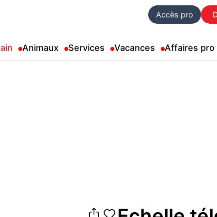
Accès pro
ain
Animaux
Services
Vacances
Affaires pro
Echelle té