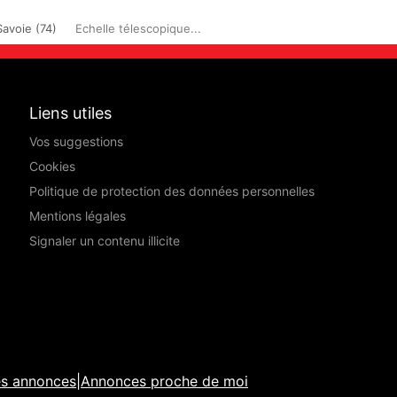
avoie (74)
Echelle télescopique...
Liens utiles
Vos suggestions
Cookies
Politique de protection des données personnelles
Mentions légales
Signaler un contenu illicite
es annonces
|
Annonces proche de moi