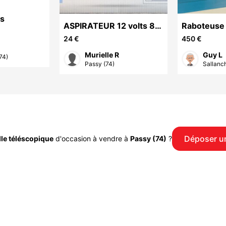
is
ASPIRATEUR 12 volts 80
Raboteuse 
watt neuf
Makita
24 €
450 €
Murielle R
Guy L
74)
Passy (74)
Sallanch
Déposer u
le téléscopique
d'occasion à vendre à
Passy (74)
?