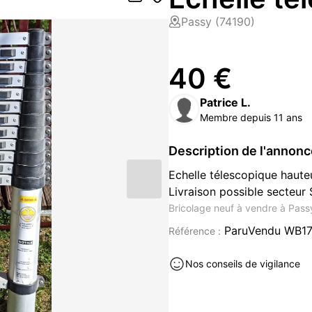
Passy (74190)
40 €
Patrice L.
Membre depuis 11 ans
Description de l'annon
Echelle télescopique hauteu
Livraison possible secteur 
Bricolage neuf à vendre à Pass
ParuVendu WB1
Référence :
Nos conseils de vigilance