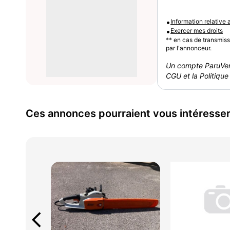
•
Information relative
•
Exercer mes droits
** en cas de transmis
par l'annonceur.
Un compte ParuVen
CGU et la Politique 
Ces annonces pourraient vous intéresse
arrow_back_ios