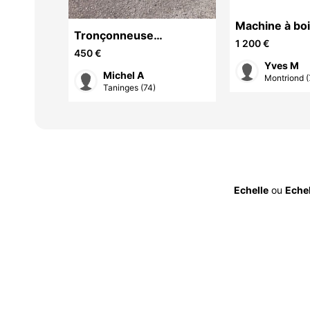
Machine à bo
lette
Tronçonneuse
1 200 €
électrique filaire
450 €
Yves M
e
Michel A
Montriond (
(74)
Taninges (74)
Echelle
ou
Echel