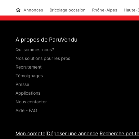
Annonces
Bricolage occasion
Rhône-Alpes
Haute-S
A propos de ParuVendu
Qui sommes-nous?
Nos solutions pour les pros
Recrutement
Témoignages
Presse
Applications
Nous contacter
Aide - FAQ
Mon compte
|
Déposer une annonce
|
Recherche petit