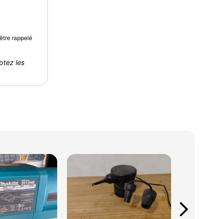
être rappelé
ptez les
arrow_forward_ios