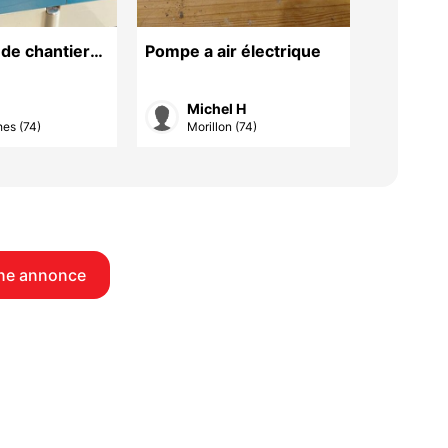
de chantier
Pompe a air électrique
Echelle d
avec str
métalliq
Michel H
Jea
es (74)
Morillon (74)
Praz
ne annonce