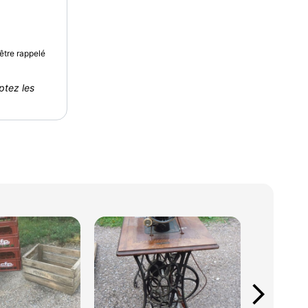
être rappelé
ptez les
arrow_forward_ios