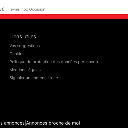
81)
évier inox Occasion
Liens utiles
Vos suggestions
Cookies
Politique de protection des données personnelles
Mentions légales
Signaler un contenu illicite
es annonces
|
Annonces proche de moi