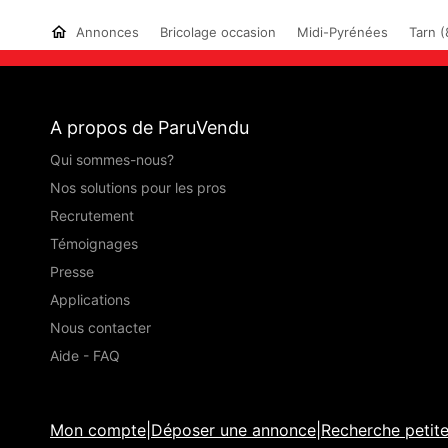
Annonces
Bricolage occasion
Midi-Pyrénées
Tarn (
A propos de ParuVendu
Qui sommes-nous?
Nos solutions pour les pros
Recrutement
Témoignages
Presse
Applications
Nous contacter
Aide - FAQ
Mon compte
|
Déposer une annonce
|
Recherche petit