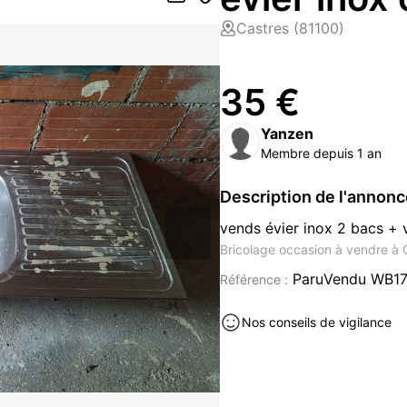
Castres (81100)
35 €
Yanzen
Membre depuis 1 an
Description de l'annon
vends évier inox 2 bacs + 
Bricolage occasion à vendre à 
ParuVendu WB17
Référence :
Nos conseils de vigilance