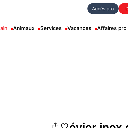
Accès pro
ain
Animaux
Services
Vacances
Affaires pro
évier inox