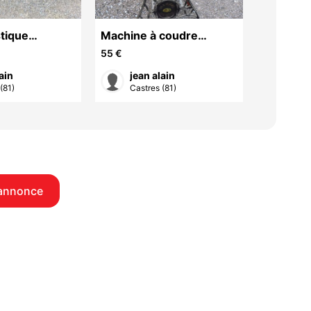
stique
Machine à coudre
Peinture
 égouttoir
Diamant/Singer/pieds
micropo
55 €
65 €
se bois
fonte décoration
Le lot 21
ain
jean alain
jean
(81)
Castres (81)
Cast
annonce