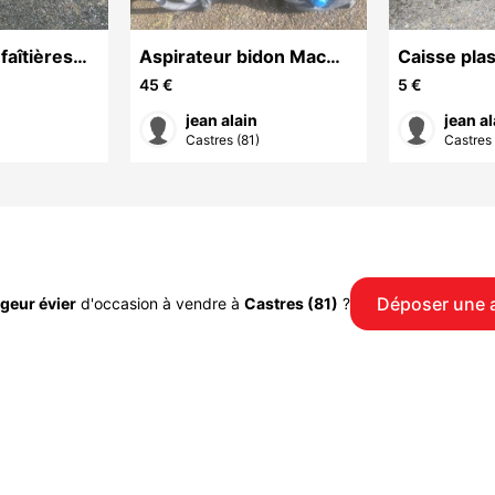
faîtières
Aspirateur bidon Mac
Caisse pla
e main
Allister / Parkside
bouteille /
45 €
5 €
verre /cais
jean alain
jean al
)
Castres (81)
Castres 
Déposer une 
igeur évier
d'occasion à vendre à
Castres (81)
?