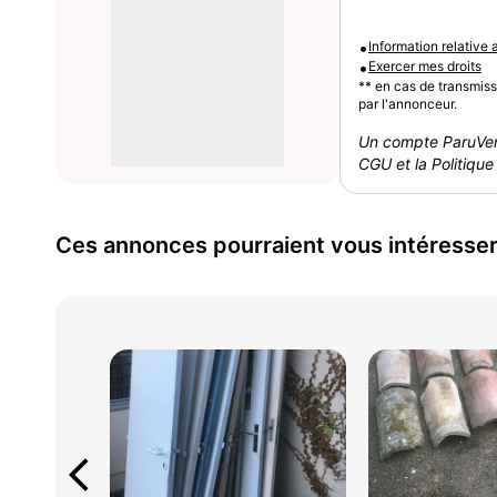
•
Information relative
•
Exercer mes droits
** en cas de transmis
par l'annonceur.
Un compte ParuVen
CGU et la Politique 
Ces annonces pourraient vous intéresse
arrow_back_ios