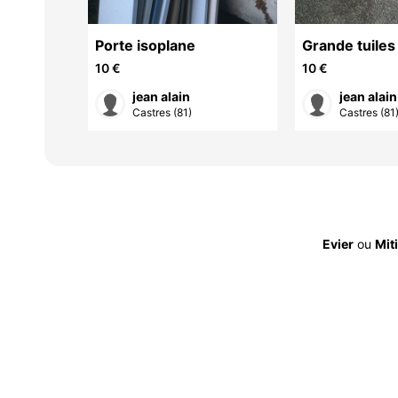
tollens
Porte isoplane
Grande tuiles 
écapant
ancienne fait
10 €
10 €
jean alain
jean alain
Castres (81)
Castres (81
Evier
ou
Mit