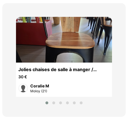
Tab
250
Jolies chaises de salle à manger /
cuisine
30 €
Coralie M
Moloy (21)