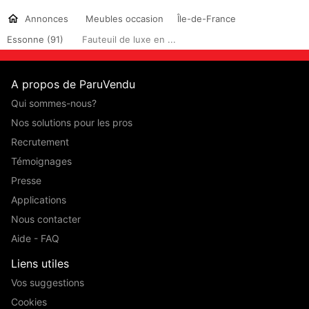
Annonces
Meubles occasion
Île-de-France
Essonne (91)
Fauteuil de luxe en ...
A propos de ParuVendu
Qui sommes-nous?
Nos solutions pour les pros
Recrutement
Témoignages
Presse
Applications
Nous contacter
Aide - FAQ
Liens utiles
Vos suggestions
Cookies