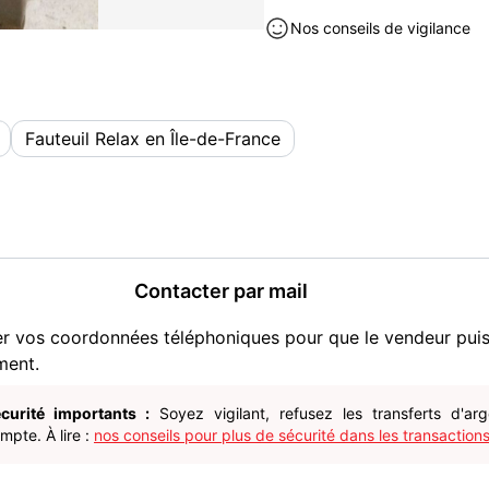
Avec le mode releveur, pou
Nos conseils de vigilance
mettre debout ou s'asseoir
Suspensions sangles élast
Structure en bois et métal.
Assise en mousse polyurét
Fauteuil Relax en Île-de-France
Mécanisme de relaxation r
Télécommande filaire avec 
Système de roulettes pour m
Moteur OKIN.
Revêtement tissu microfibr
Dimension : 80 cm x 110 cm
Contacter par mail
Meubles occasion à vendre à Vi
er vos coordonnées téléphoniques pour que le vendeur pui
ment.
curité importants :
Soyez vigilant, refusez les transferts d'ar
pte. À lire :
nos conseils pour plus de sécurité dans les transactions