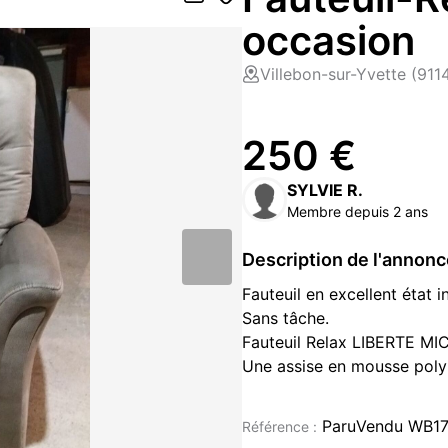
occasion
Villebon-sur-Yvette (911
250 €
SYLVIE R.
Membre depuis 2 ans
Description de l'annon
Fauteuil en excellent état
Sans tâche.
Fauteuil Relax LIBERTE M
Une assise en mousse poly
vous offrir un confort agr
Le fauteuil relax électriqu
ParuVendu WB1
Référence :
poids de plus de 150 kg, ult