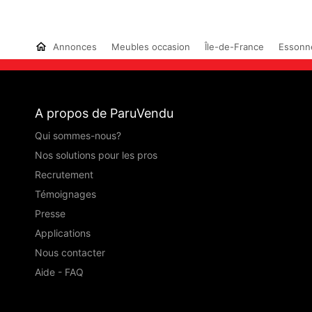
Annonces
Meubles occasion
Île-de-France
Essonne
A propos de ParuVendu
Qui sommes-nous?
Nos solutions pour les pros
Recrutement
Témoignages
Presse
Applications
Nous contacter
Aide - FAQ