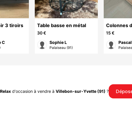
r 3 tiroirs
Table basse en métal
Colonnes 
cd-dvd-liv
30 €
15 €
e C
Sophie L
Pascal
)
Palaiseau (91)
Palaisea
Dépose
 Relax
d'occasion à vendre à
Villebon-sur-Yvette (91)
?