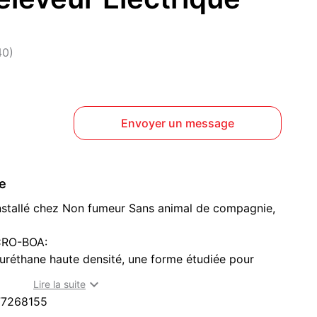
40)
Envoyer un message
ce
 installé chez Non fumeur Sans animal de compagnie,
ICRO-BOA:
uréthane haute densité, une forme étudiée pour
éable, pour des moments de détente et de bien-être.

Lire la suite
e Liberté est équipé d'un système renforcé pour des
77268155
ra-résistant.