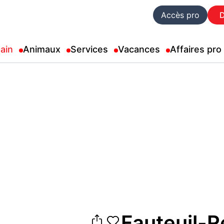
Accès pro
ain
Animaux
Services
Vacances
Affaires pro
Fauteuil-R