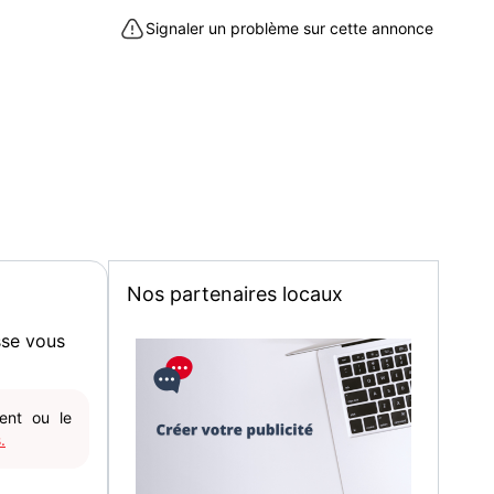
r les personnes qui nécessitent une aide pour se
Signaler un problème sur cette annonce
.
omère.
hane haute densité.
eleveur mono moteur.
poche latérale.
anipulation facile au sol du fauteuil.
e.
 (Ht) x 80 cm (Pr).
Nos partenaires locaux
llebon-sur-Yvette (91140)
sse vous
gent ou le
.