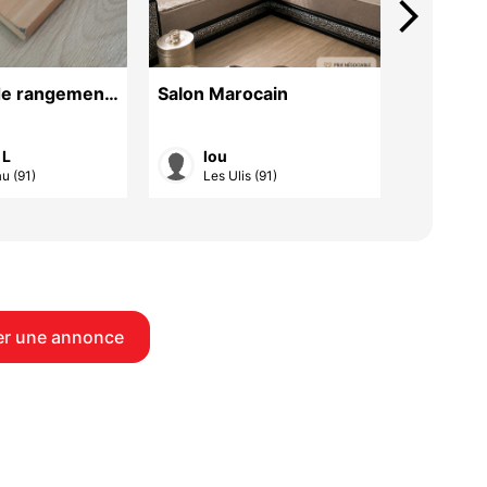
arrow_forward_ios
de rangement
Salon Marocain
Salle à 
res
120 €
 L
lou
lou
u (91)
Les Ulis (91)
Les U
r une annonce