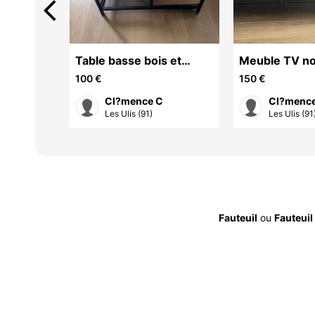
arrow_back_ios
Table basse bois et
Meuble TV noi
métal deux niveaux
100 €
150 €
Cl?mence C
Cl?menc
Les Ulis (91)
Les Ulis (91
Fauteuil
ou
Fauteuil