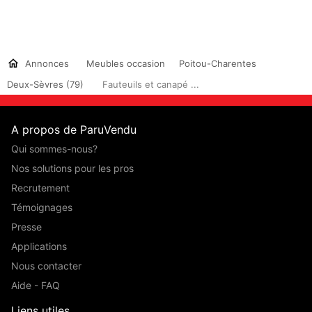
Annonces
Meubles occasion
Poitou-Charentes
Deux-Sèvres (79)
Fauteuils et canapé ...
A propos de ParuVendu
Qui sommes-nous?
Nos solutions pour les pros
Recrutement
Témoignages
Presse
Applications
Nous contacter
Aide - FAQ
Liens utiles