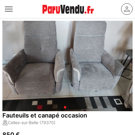
Fauteuils et canapé occasion
Celles-sur-Belle (79370)
850 €