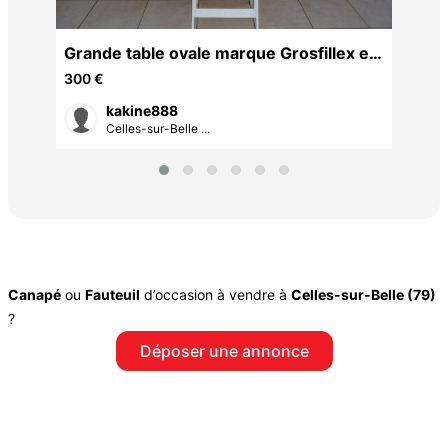
Grande table ovale marque Grosfillex et
4 fauteuils
300 €
kakine888
Celles-sur-Belle ...
Canapé
ou
Fauteuil
d’occasion à vendre à
Celles-sur-Belle (79)
?
Déposer une annonce