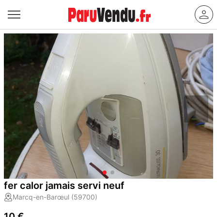
fer calor jamais servi neuf
Marcq-en-Barœul (59700)
10 €