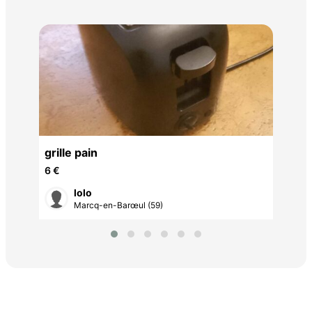
sèc
20 
70
grille pain
6 €
lolo
Marcq-en-Barœul (59)