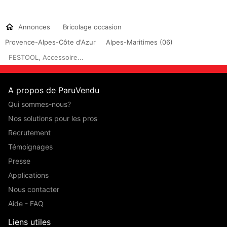
Annonces
Bricolage occasion
Provence-Alpes-Côte d'Azur
Alpes-Maritimes (06)
FESTOOL, Accessoire...
A propos de ParuVendu
Qui sommes-nous?
Nos solutions pour les pros
Recrutement
Témoignages
Presse
Applications
Nous contacter
Aide - FAQ
Liens utiles