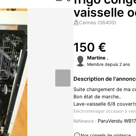
vaisselle 
Cannes (06400)
150 €
Martine .
Membre depuis 2 ans
Description de l'annon
Suite changement de ma cui
Bon état de marche..
Lave-vaisselle 6/8 couvert
Electroménager occasion à ve
ParuVendu WB1
Référence :
Nos conseils de vigilance