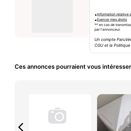
•
Information relative
•
Exercer mes droits
** en cas de transmis
par l'annonceur.
Un compte ParuVen
CGU et la Politique 
Ces annonces pourraient vous intéresse
arrow_back_ios