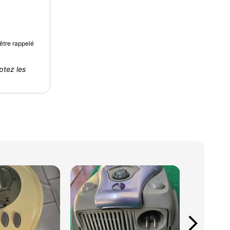
être rappelé
ptez les
arrow_forward_ios