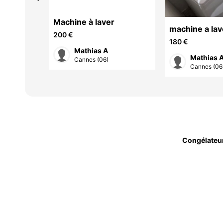
Machine à laver
 MARQUE
machi
200 €
180 €
Mathias A
Mathias 
Cannes (06)
Cannes (06
Congélateu