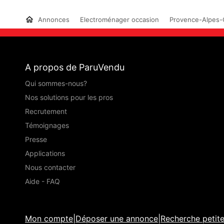
Annonces
Electroménager occasion
Provence-Alpes-
A propos de ParuVendu
Qui sommes-nous?
Nos solutions pour les pros
Recrutement
Témoignages
Presse
Applications
Nous contacter
Aide - FAQ
Mon compte
|
Déposer une annonce
|
Recherche petit