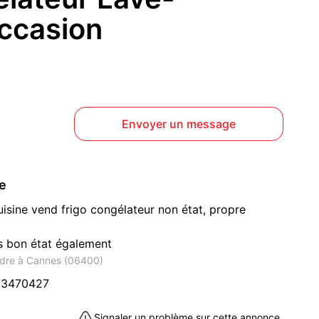
occasion
Envoyer un message
ce
sine vend frigo congélateur non état, propre
s bon état également
ndre à Cannes (06400)
73470427
Signaler un problème sur cette annonce