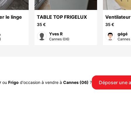
ne a laver le linge
TABLE TOP FRIGELUX
Ventilateu
35 €
35 €
A
Yves R
gégé
)
Cannes (06)
Cannes 
Déposer une 
r
ou
Frigo
d'occasion à vendre à
Cannes (06)
?