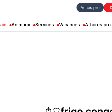
Accès pro
ain
Animaux
Services
Vacances
Affaires pro
frigo cong