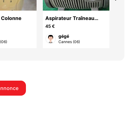
r Colonne
Aspirateur Traîneau
MICRO 
Philips City Line
L.G.
45 €
45 €
gégé
Yve
(06)
Cannes (06)
Cann
annonce