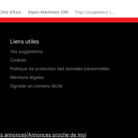
Côte d'Azur
Alpes-Maritimes (06)
frigo congélateur L...
Liens utiles
Vos suggestions
Cookies
Politique de protection des données personnelles
Mentions légales
Signaler un contenu illicite
es annonces
|
Annonces proche de moi