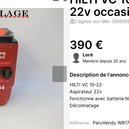
22v occas
Cagnes-sur-Mer (06800
390 €
Loré
Membre depuis 20 ans
Description de l'annon
HILTI VC 10-22
Aspirateur 22v
Fonctionne avec batterie 
Décolmatage
spit bosch makita wurth m
A retirer à Cagnes sur mer
ParuVendu WB1
Référence :
Envoi + 30 €