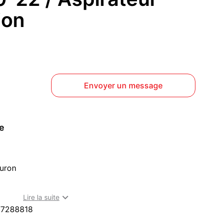
ion
)
Envoyer un message
ce
Nuron
irka

Lire la suite
 06
77288818