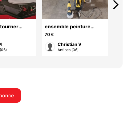
arrow_forward_ios
Scie à c
ntourner
ensemble peinture
neuve
120 €
basse pression
70 €
Edi
M
Christian V
Anti
(06)
Antibes (06)
nnonce