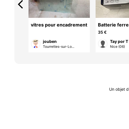
arrow_back_ios
ner
vitres pour encadrement
Batterie ferr
capacité, 20
35 €
jouben
Tay por T
Tourrettes-sur-Lo...
Nice (06)
Un objet d