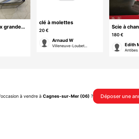
clé à molettes
ex grande
Scie à cha
20 €
/40v
neuve
180 €
Arnaud W
Edith 
Villeneuve-Loubet...
Antibes 
Déposer une a
'occasion à vendre à
Cagnes-sur-Mer (06)
?