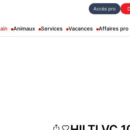
Accès pro
ain
Animaux
Services
Vacances
Affaires pro
HILTI VC 1