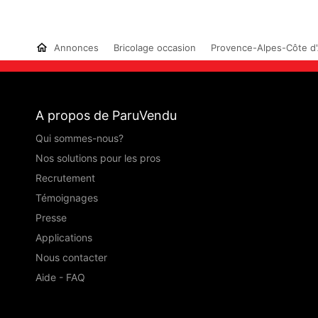
Annonces
Bricolage occasion
Provence-Alpes-Côte d
A propos de ParuVendu
Qui sommes-nous?
Nos solutions pour les pros
Recrutement
Témoignages
Presse
Applications
Nous contacter
Aide - FAQ