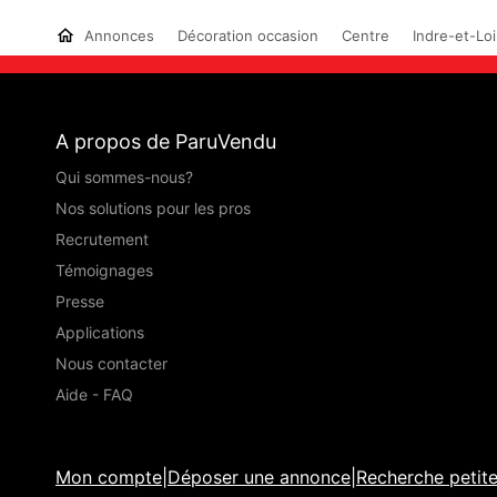
Annonces
Décoration occasion
Centre
Indre-et-Loi
A propos de ParuVendu
Qui sommes-nous?
Nos solutions pour les pros
Recrutement
Témoignages
Presse
Applications
Nous contacter
Aide - FAQ
Mon compte
|
Déposer une annonce
|
Recherche petit