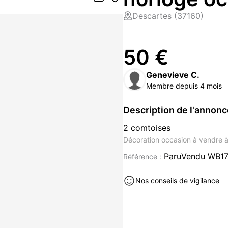
Descartes (37160)
50 €
Genevieve C.
Membre depuis 4 mois
Description de l'annon
2 comtoises
Décoration occasion à vendre 
ParuVendu WB17
Référence :
Nos conseils de vigilance