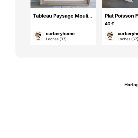
orcelaine
Tableau Paysage Moulin
Plat Poisson 
 Cobalt
de Pont de Ruan Signé
Céramique Ém
40 €
Louis Rollet
Malicorne
e
corberyhome
corbery
Loches (37)
Loches (37
Horlo