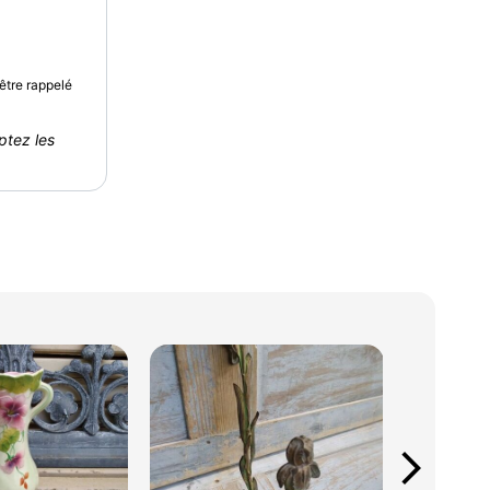
être rappelé
ptez les
arrow_forward_ios