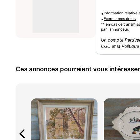
•
Information relative
•
Exercer mes droits
** en cas de transmis
par l'annonceur.
Un compte ParuVen
CGU et la Politique 
Ces annonces pourraient vous intéresse
arrow_back_ios