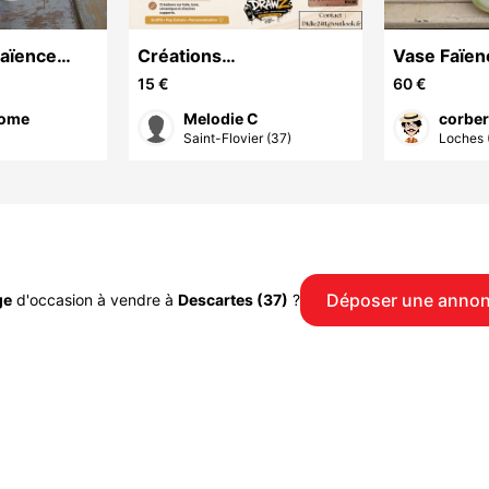
Faïence
Créations
Vase Faïen
ile Tessier
personnalisées fait main
Clément Ca
15 €
60 €
Art Nouve
home
Melodie C
corbe
)
Saint-Flovier (37)
Loches 
Déposer une anno
ge
d'occasion à vendre à
Descartes (37)
?