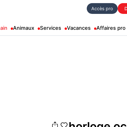
Accès pro
ain
Animaux
Services
Vacances
Affaires pro
horloge o