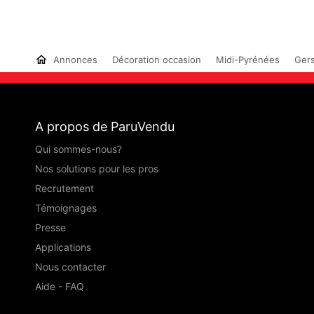
Annonces
Décoration occasion
Midi-Pyrénées
Gers
A propos de ParuVendu
Qui sommes-nous?
Nos solutions pour les pros
Recrutement
Témoignages
Presse
Applications
Nous contacter
Aide - FAQ