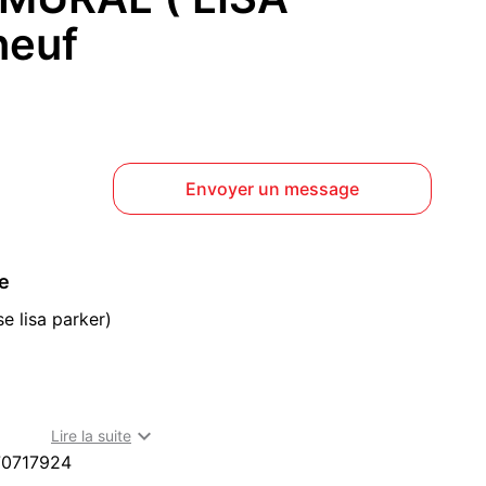
neuf
Envoyer un message
ce
e lisa parker)

Lire la suite
70717924
 CM P 2.5 CM