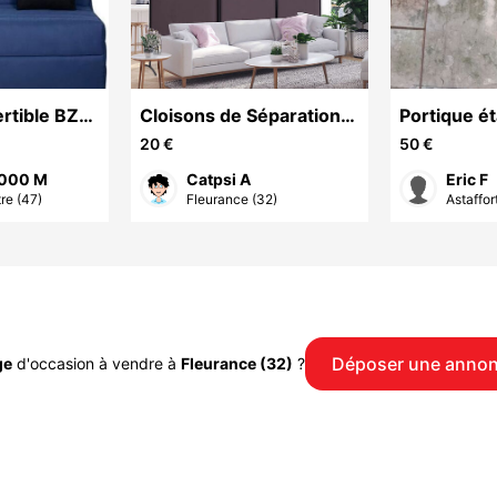
rtible BZ
Cloisons de Séparation
Portique é
Amovibles
présentoir 
20 €
50 €
3000 M
Catpsi A
Eric F
re (47)
Fleurance (32)
Astaffor
Déposer une anno
ge
d'occasion à vendre à
Fleurance (32)
?