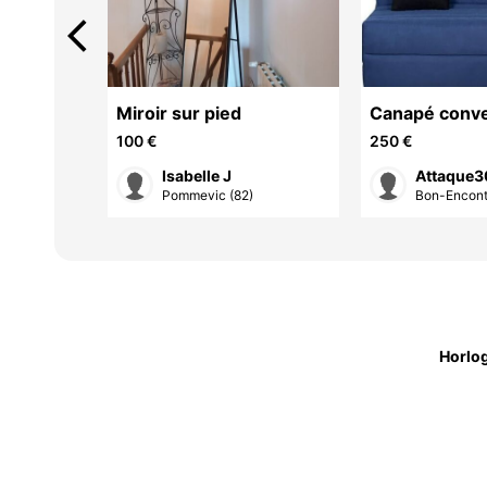
arrow_back_ios
Miroir sur pied
Canapé conve
140
100 €
250 €
Isabelle J
Attaque
Pommevic (82)
Bon-Encont
Horlo