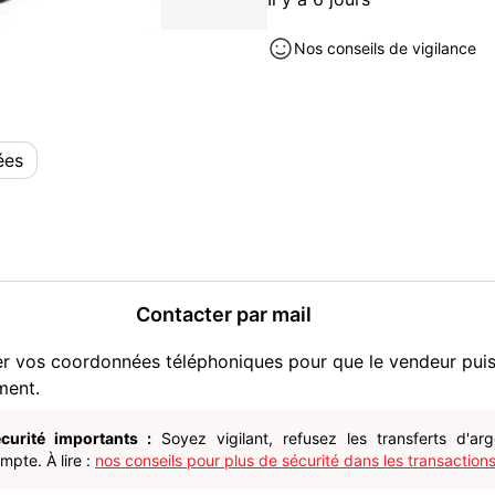
PILE : AA NON INCLUSE
Nos conseils de vigilance
Décoration neuf à vendre à Fl
ées
Contacter par mail
er vos coordonnées téléphoniques pour que le vendeur pui
ment.
curité importants :
Soyez vigilant, refusez les transferts d'ar
pte. À lire :
nos conseils pour plus de sécurité dans les transactions