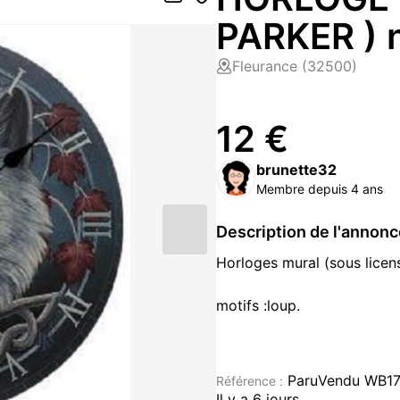
PARKER ) 
Fleurance (32500)
12 €
brunette32
Membre depuis 4 ans
Description de l'annon
Horloges mural (sous licens
motifs :loup.
composition :MDF
ParuVendu WB1
Référence :
dimension : H 30 CM L 30
Il y a 6 jours