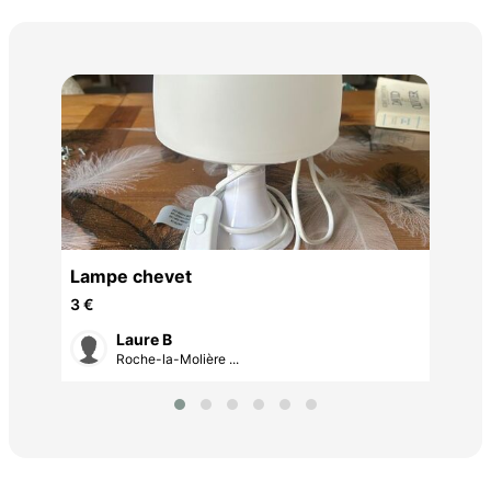
2 d
100
Lampe chevet
3 €
Laure B
Roche-la-Molière ...