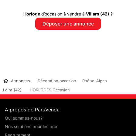
Horloge
d’occasion à vendre à
Villars (42)
?
Déposer une annonce
Annonces
Décoration occasion
Rhône-Alpes
Loire (42)
HORLOGES Occasion
A propos de ParuVendu
Qui sommes-nous?
Nos solutions pour les pros
Recrutement