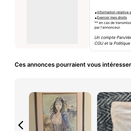
•
Information relative
•
Exercer mes droits
** en cas de transmis
par l'annonceur.
Un compte ParuVen
CGU et la Politique 
Ces annonces pourraient vous intéresse
arrow_back_ios