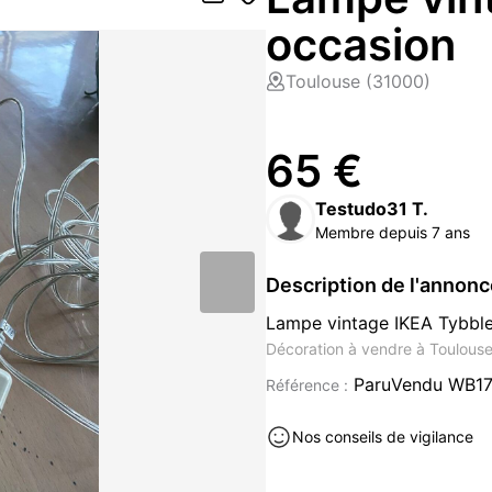
occasion
Toulouse (31000)
65 €
Testudo31 T.
Membre depuis 7 ans
Description de l'annon
Lampe vintage IKEA Tybbl
Décoration à vendre à Toulous
ParuVendu WB17
Référence :
Nos conseils de vigilance