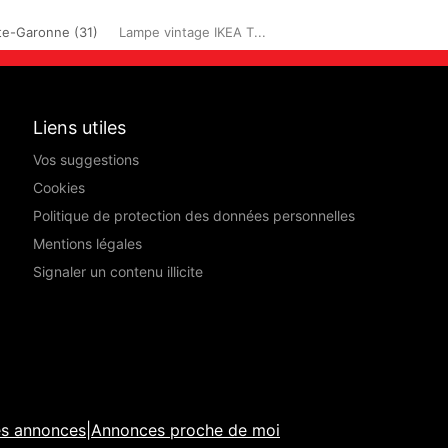
e-Garonne (31)
Lampe vintage IKEA T...
Liens utiles
Vos suggestions
Cookies
Politique de protection des données personnelles
Mentions légales
Signaler un contenu illicite
es annonces
|
Annonces proche de moi