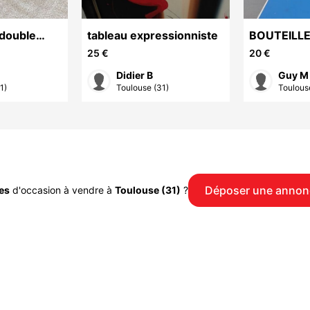
 double
tableau expressionniste
BOUTEILL
DECORATI
25 €
20 €
Didier B
Guy M
1)
Toulouse (31)
Toulous
Déposer une annon
es
d'occasion à vendre à
Toulouse (31)
?