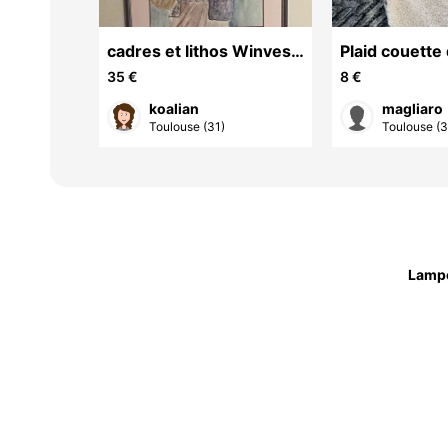
 Berbère
cadres et lithos Winves
Plaid couette
93
face
35 €
8 €
koalian
magliaro
Toulouse (31)
Toulouse (3
Lamp