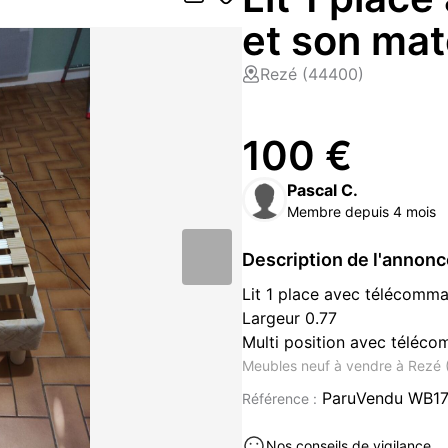
et son mat
Rezé (44400)
100 €
Pascal C.
Membre depuis 4 mois
Description de l'annon
Lit 1 place avec télécomma
Largeur 0.77
Multi position avec télécom
Meubles neuf à vendre à Rezé
ParuVendu WB1
Référence :
Nos conseils de vigilance