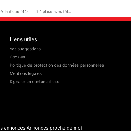
-Atlantique (44)
Lit 1 place avec tél...
Liens utiles
Vos suggestions
Cookies
Politique de protection des données personnelles
Mentions légales
Signaler un contenu illicite
es annonces
|
Annonces proche de moi