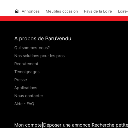
Annonces
Meubles occasion
Pays de la Loire
Loire
A propos de ParuVendu
Qui sommes-nous?
Nos solutions pour les pros
Recrutement
Témoignages
Presse
Applications
Nous contacter
Aide - FAQ
Mon compte
|
Déposer une annonce
|
Recherche petit