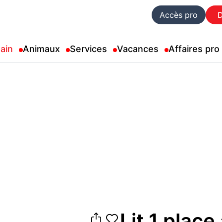
Accès pro
ain
Animaux
Services
Vacances
Affaires pro
Lit 1 plac