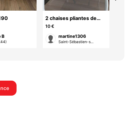
/190
2 chaises pliantes de
CHAISES
plage
10 €
65 €
 B
martine1306
Part
(44)
Saint-Sébastien-s...
Nant
once