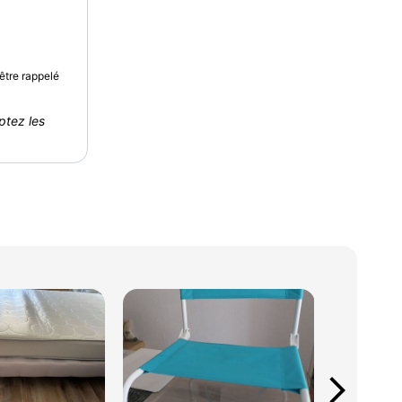
être rappelé
ptez les
arrow_forward_ios