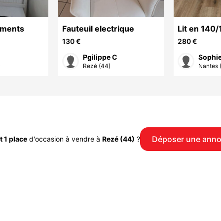
uments
Fauteuil electrique
Lit en 140
130 €
280 €
Pgilippe C
Sophie
)
Rezé (44)
Nantes 
Déposer une ann
it 1 place
d'occasion à vendre à
Rezé (44)
?