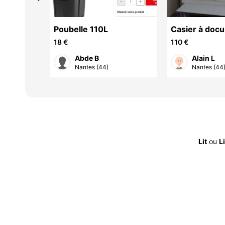
R FORGE
Poubelle 110L
Casier à doc
18 €
110 €
Abde B
Alain L
Nantes (44)
Nantes (44
Lit
ou
L