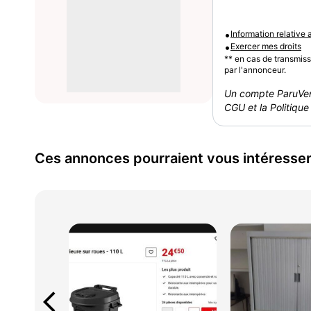
•
Information relative
•
Exercer mes droits
** en cas de transmis
par l'annonceur.
Un compte ParuVen
CGU et la Politique 
Ces annonces pourraient vous intéresse
arrow_back_ios