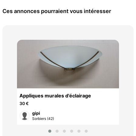
Ces annonces pourraient vous intéresser
Asp
déc
25 
Appliques murales d'éclairage
30 €
gipi
Sorbiers (42)