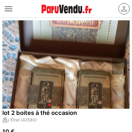
lot 2 boites à thé occasion
L'Étrat (42580)
10 €