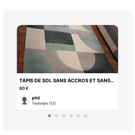
10 
TAPIS DE SOL SANS ACCROS ET SANS
TACHES
60 €
phil
Toulonjac (12)