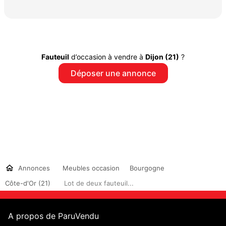
Fauteuil
d’occasion à vendre à
Dijon (21)
?
Déposer une annonce
Annonces
Meubles occasion
Bourgogne
Côte-d'Or (21)
Lot de deux fauteuil...
A propos de ParuVendu