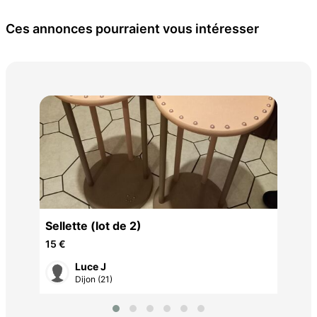
Ces annonces pourraient vous intéresser
de 
de
135
Sellette (lot de 2)
15 €
Luce J
Dijon (21)