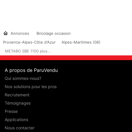
Annonces
Bricolage occasion
Provence-Alpes-Côte d'Azur
Alpes-Maritimes (06)
METABO SBE 1100 plus...
A propos de ParuVendu
Qui sommes-nous?
Nos solutions pour les pros
Recrutement
Témoignages
Presse
Applications
Nous contacter