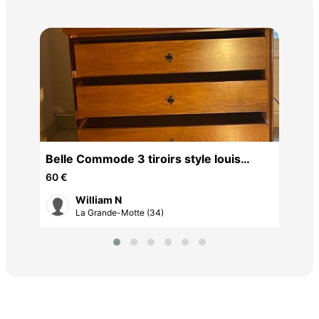
EL
125
Belle Commode 3 tiroirs style louis
Philippe
60 €
William N
La Grande-Motte (34)