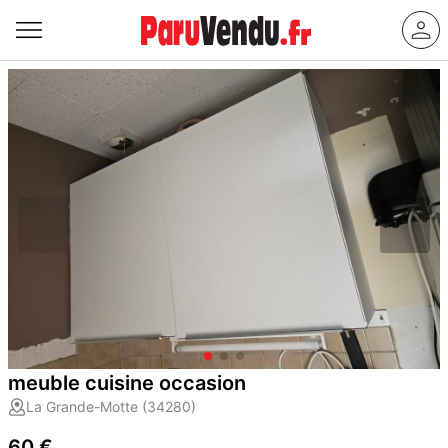
meuble cuisine occasion
La Grande-Motte (34280)
60 €