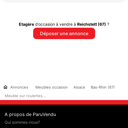
Etagère
d’occasion à vendre à
Reichstett (67)
?
Déposer une annonce
Annonces
Meubles occasion
Alsace
Bas-Rhin (67)
Meuble sur roulettes...
A propos de ParuVendu
Qui sommes-nous?