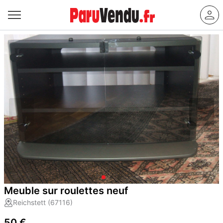
Meuble sur roulettes neuf
Reichstett (67116)
50 €