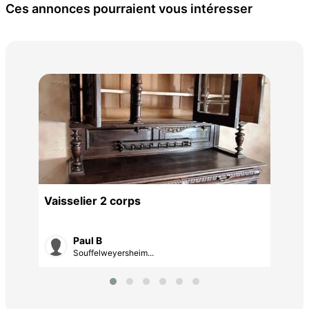
Ces annonces pourraient vous intéresser
Gra
mas
250
Vaisselier 2 corps
Paul B
Souffelweyersheim...