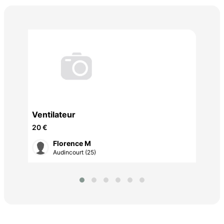
Ven
25 
Ventilateur
èle
20 €
Florence M
Audincourt (25)