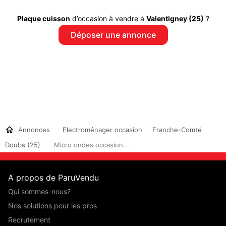
Plaque cuisson
d’occasion à vendre à
Valentigney (25)
?
Déposer une annonce
Annonces
Electroménager occasion
Franche-Comté
Doubs (25)
Micro ondes occasion...
A propos de ParuVendu
Qui sommes-nous?
Nos solutions pour les pros
Recrutement