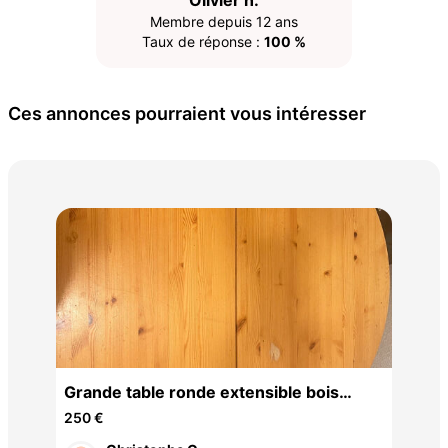
Olivier h.
Membre depuis 12 ans
Taux de réponse :
100 %
Ces annonces pourraient vous intéresser
Mat
200
rès
Grande table ronde extensible bois
massif
250 €