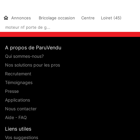
Annonces
Bricolage occasion
Centre
Loiret (45)
moteur nf porte de g...
A propos de ParuVendu
Qui sommes-nous?
Nos solutions pour les pros
Recrutement
Témoignages
Presse
Applications
Nous contacter
Aide - FAQ
Liens utiles
Vos suggestions